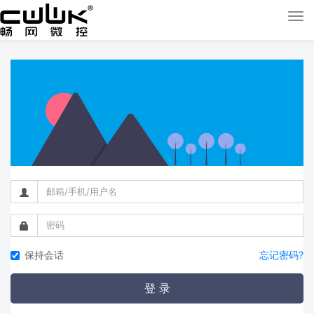
Tog
nav
保持会话
忘记密码?
登 录