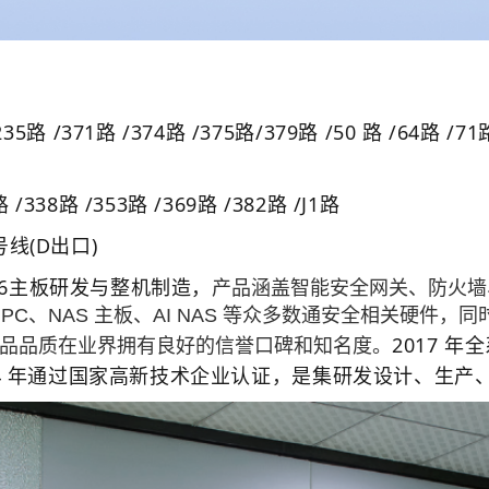
371路 /374路 /375路/379路 /50 路 /64路 /71
路 /353路 /369路 /382路 /J1路
(D出口)
86主板研发与整机制造，
产品涵盖智能安全网关、防火墙
iPC、NAS 主板、AI NAS 等众多数通安全相关硬
2017 年
品品质在业界拥有良好的信誉口碑和知名度。
证，2024 年通过国家高新技术企业认证，是集研发设计、