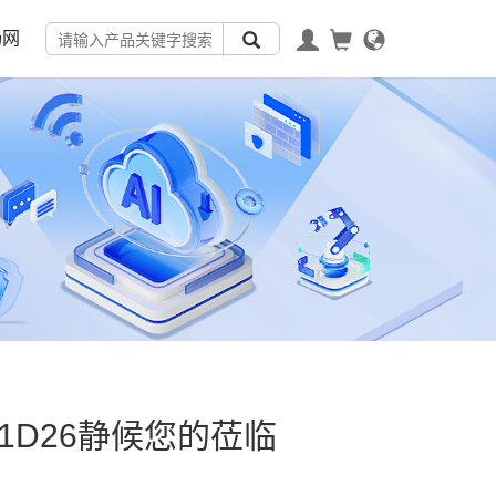
畅网
馆1D26静候您的莅临