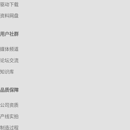
学习能力： 能够快速学习产品知识和销售技巧。
2. 做满1年13薪。
驱动下载
岗位要求：
诚信可靠： 诚实守信，有责任心。
3. 做满1年可获得公司期权。
经验要求（可选，视岗位而定）：
4. 额外分红，分享公司成长红利。
1. 薪酬范围：8-25K，根据个人能力及经验而定。
资料网盘
有销售经验（全职/兼职/校园代理等）者优先。
5. 灵活的工作时间。
2. 做满1年13薪。
有相关行业经验或人脉资源者优先。
6. 广阔的技术成长空间和职业发展路径。
3. 做满1年可获得公司期权。
技能要求：
7. 充满活力的团队氛围，扁平化管理，鼓励创新与分享。
4. 额外分红，分享公司成长红利。
用户社群
联系HR：19902622046 黎总监
5. 灵活的工作时间。
基础办公软件： 熟练使用微信等常用沟通工具，会基本使用Word、
6. 广阔的技术成长空间和职业发展路径。
Excel进行文档处理和简单数据记录（如销售报表）。
7. 充满活力的团队氛围，扁平化管理，鼓励创新与分享。
时间管理： 能有效规划兼职时间，保证工作效率。
媒体频道
联系HR：19902622046 黎总监
其他要求：
论坛交流
时间灵活性： 能根据工作需要灵活安排工作时间（可能包括部分周末或
晚上）。
知识库
自备工具： 通常需要自备智能手机、电脑（如需）和稳定的网络连接。
地域要求： 明确可开展工作的区域范围（如特定城市、校区、社区
等）。
联系HR：13539098796 莫总监
品质保障
公司资质
产线实拍
制造过程