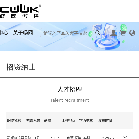
中心
关于畅网
招贤纳士
人才招聘
Talent recruitment
职位名称
招聘人数
薪资
工作地点
学历要求
发布时间
新媒体运营专员
1名
8-10K
东莞-塘厦
本科
2025.7.7