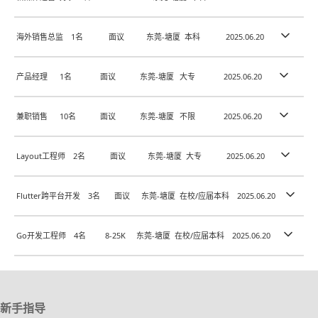
职位描述：
海外销售总监
1名
面议
东莞-塘厦
本科
2025.06.20
1、负责公司新媒体平台的内容策划与创意输出，提升品牌影响力；
2、运营维护社交媒体账号，包括但不限于微信公众号、微博、抖音等
职位描述：
平台；
产品经理
1名
面议
东莞-塘厦
大专
2025.06.20
3、监测分析平台数据，根据效果调整运营策略，提高用户活跃度和粉
1、负责公司各事业部产品在海外市场的销售及推广；
丝增长；
2、积极开拓海外市场新行业，新客户，按计划参加海外行业展会，拜
岗位职责：
4、与用户互动，收集反馈，策划并执行粉丝活动，增强用户粘性；
访海外客户等；
兼职销售
10名
面议
东莞-塘厦
不限
2025.06.20
5、跟踪行业动态，结合热点，创新活动形式，提升内容传播效果。。
3、参与制定海外销售策略并有效执行，完成年度销售目标，提高市场
1、负责制定X86消费类迷你主机/网安/NAS主板产品的规划、定义，负
占有率；
责产品生命周期管理；
主要职责：
4、海外客户关系维护，统筹协调内外部资源，解决客户问题，提升客
2、深度参与市场需求研究和产品调研，包括行业发展、竞争分析、用
岗位要求：
Layout工程师
2名
面议
东莞-塘厦
大专
2025.06.20
户满意度，增强客户粘性；
户体验、场景分析、商业模式研究等；
核心目标：自由工作者或个人利用灵活工作时间，积极推广公司产品/服
5、收集并分析行业市场信息，新市场机会挖掘，市场调研，参与制定
3、通过科学分析和产品创新，能够在众多的需求中准确识别关键需
1、熟悉主流社交媒体平台的运营规则，具备较强的内容策划能力；
务，达成销售目标，并维护良好的客户关系。
职位描述：
并实施产品、销售策略和计划。
求，并成功转化为产品特性，帮助客户创造价值；
2、具备良好的数据分析能力，能够通过数据指导运营决策；
客户开发与拓展：
Flutter跨平台开发
3名
面议
东莞-塘厦
在校/应届本科
2025.06.20
4、主导产品策略和产品路线的制定、品质管控、工艺成本分析，负责
3、创意思维活跃，能够快速响应市场变化，擅长挖掘和创造热点话
1. 负责公司x86/ARM等相关产品的PCB堆叠评估、器件布局、布线设计
利用个人社交圈、线上线下渠道（如社交媒体、社区活动、朋友推荐
硬件产品的需求评审、项目立项、以及项目评审验收等工作，确保产品
题；
以及相关技术评审；
岗位要求：
职位描述：
等）主动寻找潜在客户。
规格的可实施性和项目周期的可控性；
4、优秀的沟通协调能力和团队合作精神，能够独立完成任务；
2. 负责PCB相关生产资料的输出，跟进PCB生产并独立解决PCB工程问
Go开发工程师
清晰、准确地向潜在客户介绍公司产品/服务的核心优势、功能和价值。
4名
8-25K
东莞-塘厦
在校/应届本科
2025.06.20
5、协助销售对接客户需求，撰写客户需求文档，制定解决方案，给客
5、有成功案例或对新媒体运营有独到见解者优先考虑；
1、本科及以上学历，3年以上计算机PC硬件行业海外销售经验，有区域
题；
我们正在寻找Flutter跨平台开发工程师，负责NAS客户端的开发与维
进行初步的客户需求分析与筛选。
户做相关产品的演示和讲解；
6、会短视频制作。
业务管理经验优先;
3. 负责配合生产端反馈定位追踪问题，优化PCB设计；
护。
销售转化与订单处理：
职位描述：
6、技术支持工作，协助售后为客户解决产品技术相关问题；
薪酬福利：
2、拥有强烈的进取欲望及出色的学习能力；
4. 负责公司原理图库/PCB封装库/硬件选型表的管理与维护；
该项目将覆盖Android、iOS、Windows、Linux、MacOS以及Web端，
7、总结归纳现有产品问题，推进和跟踪问题的解决，完成产品的迭代
3、性格外向，亲和力好，善于与人交往；
5. 负责EDA能力建设，包括设计规范、知识库、CBB建设等；
挑战与机遇并存，期待你的加入！
运用销售技巧（如沟通、倾听、说服力）引导客户兴趣，解答疑问，克
我们正在寻找Go跨平台开发工程师，负责NAS服务器端的开发与维护。
1. 薪酬范围：8-10K，根据个人能力及经验而定。
升级。
4、具备独立思考的能力及敏锐的商务意识；
职位要求：
岗位职责：
服异议，促成交易。
该项目将覆盖Windows、Linux、MacOS平台，挑战与机遇并存，期待
2. 额外分红，分享公司成长红利。
5、具备良好的中英文口语及书面表达能力或有海外留学经验者优先；
1、电子相关专业，具有工控主板相关消费电子主板工作经验优先；
新手指导
1. 负责NAS客户端的跨平台开发，确保应用在多个平台上的高性能和一
按照公司流程完成销售合同的签订（如需）或订单的下达、确认工作。
你的加入！ 岗位职责：
3. 灵活的工作时间。