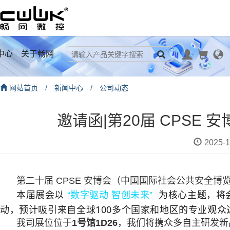
中心
关于畅网
网站首页
/
新闻中心
/
公司动态
邀请函|第20届 CPSE 
2025-1
第二十届 CPSE 安博会（中国国际社会公共安全博览会）
本届展会以
“
数字驱动 智创未来
”
为核心主题，将
动，预计吸引来自全球
100多个
国家和地区的专业观众
我司展位位于
1号馆1D26
，我们将携众多自主研发新