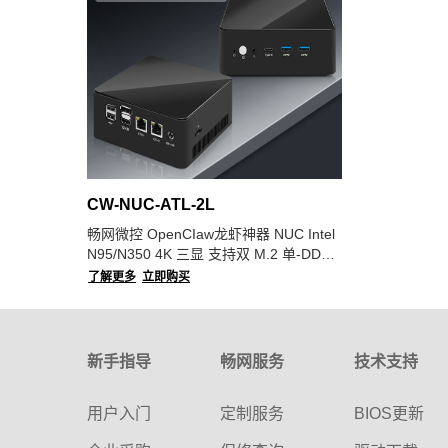
CW-NUC-ATL-2L
畅网微控 OpenCIaw龙虾神器 NUC Intel
N95/N350 4K 三显 支持双 M.2 单-DDR5
48G 双I226-V 网卡 全铝机箱主动散热软
了解更多
立即购买
路由
新手指导
畅网服务
技术支持
用户入门
定制服务
BIOS更新