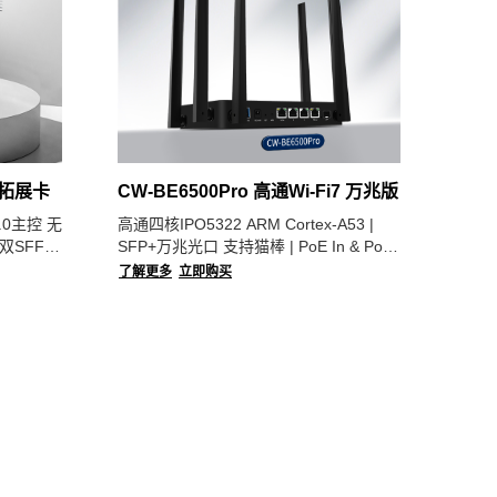
Me拓展卡
CW-BE6500Pro 高通Wi-Fi7 万兆版
.0主控 无
高通四核IPO5322 ARM Cortex-A53 |
双SFF-
SFP+万兆光口 支持猫棒 | PoE In & PoE
2 NVMe
Out|4个2.5G RJ45网口 | 2GB内存 | 全铝
了解更多
立即购买
10
合金机身 | 开源系统|支持Docker|