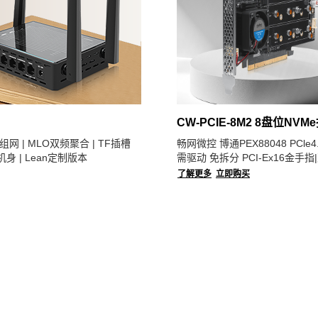
CW-PCIE-8M2 8盘位NV
一键组网 | MLO双频聚合 | TF插槽
畅网微控 博通PEX88048 PCle4
身 | Lean定制版本
需驱动 免拆分 PCI-Ex16金手指|
8654(8i)端口|支持软阵列|8个M.
了解更多
立即购买
插槽|支持2230/2260/2280/221