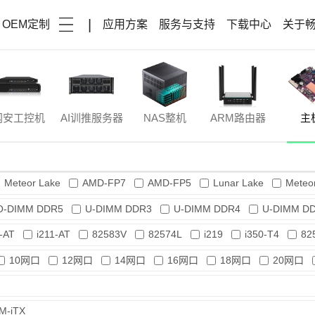
|
OEM定制
应用方案
服务与支持
下载中心
关于
网安工控机
AI训推服务器
NAS整机
ARM路由器
主
Meteor Lake
AMD-FP7
AMD-FP5
Lunar Lake
Meteo
emini Lake
Comet Lake
Bay Trail
Broadwell
O-DIMM DDR5
U-DIMM DDR3
U-DIMM DDR4
U-DIMM D
-AT
i211-AT
82583V
82574L
i219
i350-T4
82
10网口
12网口
14网口
16网口
18网口
20网口
M-iTX