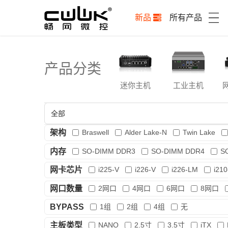
新品
所有产品
产品分类
迷你主机
工业主机
架构
Braswell
Alder Lake-N
Twin Lake
Tiger Lake
Elkhart Lake
Jsper Lake
G
内存
SO-DIMM DDR3
SO-DIMM DDR4
S
网卡芯片
i225-V
i226-V
i226-LM
i210
AQC113C
X550-T2
网口数量
2网口
4网口
6网口
8网口
BYPASS
1组
2组
4组
无
主板类型
NANO
2.5寸
3.5寸
iTX