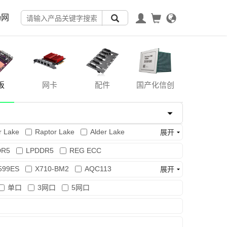
畅网
板
网卡
配件
国产化信创
r Lake
Raptor Lake
Alder Lake
展开
DR5
LPDDR5
REG ECC
599ES
X710-BM2
AQC113
展开
单口
3网口
5网口